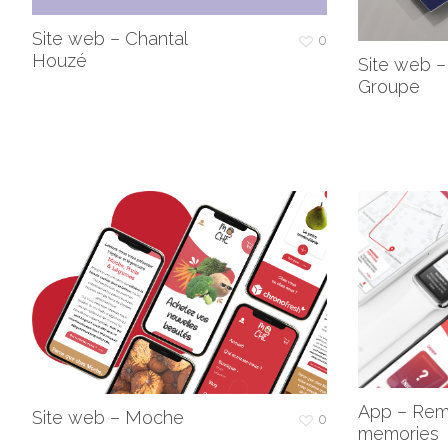
Site web – Chantal
0
Houzé
Site web –
Groupe
App – Rem
Site web – Moche
0
memories