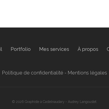
l
Portfolio
Mes services
À propos
Politique de confidentialité
-
Mentions légales
© 2026 Graphiste à Castelnaudary - Audrey Langoustet.