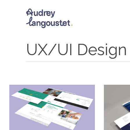
Skip
to
main
content
UX/UI Design