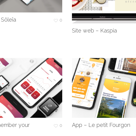
 Sôleïa
0
Site web – Kaspia
ember your
App – Le petit Fourgon
0