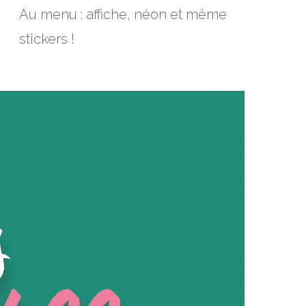
Au menu : affiche, néon et même
stickers !