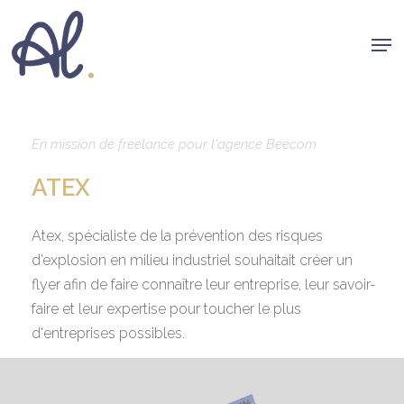
Skip
Men
to
Clos
main
Men
content
En mission de freelance pour l'agence Beecom
ATEX
Atex, spécialiste de la prévention des risques
d’explosion en milieu industriel souhaitait créer un
flyer afin de faire connaître leur entreprise, leur savoir-
faire et leur expertise pour toucher le plus
d'entreprises possibles.