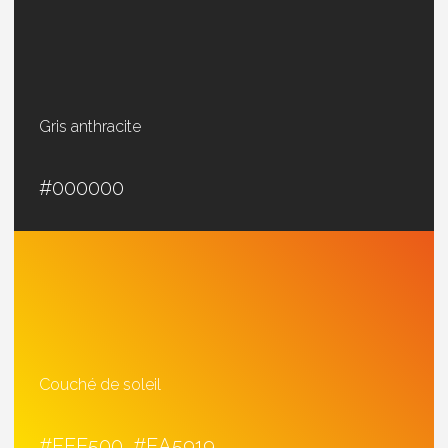
Gris anthracite
#000000
Couché de soleil
#FFE500 #EA5919